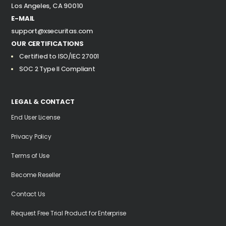
Los Angeles, CA 90010
E-MAIL
support@xsecuritas.com
OUR CERTIFICATIONS
Certified to ISO/IEC 27001
SOC 2 Type II Compliant
LEGAL & CONTACT
End User License
Privacy Policy
Terms of Use
Become Reseller
Contact Us
Request Free Trial Product for Enterprise