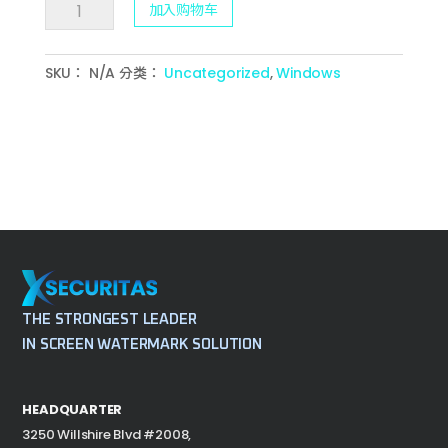
数
加入购物车
量
SKU：
N/A
分类：
Uncategorized
,
Windows
THE STRONGEST LEADER
IN SCREEN WATERMARK SOLUTION
HEADQUARTER
3250 Willshire Blvd #2008,