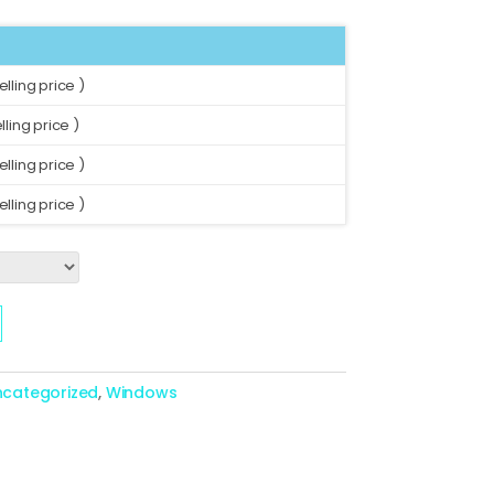
elling price )
lling price )
elling price )
elling price )
ncategorized
,
Windows