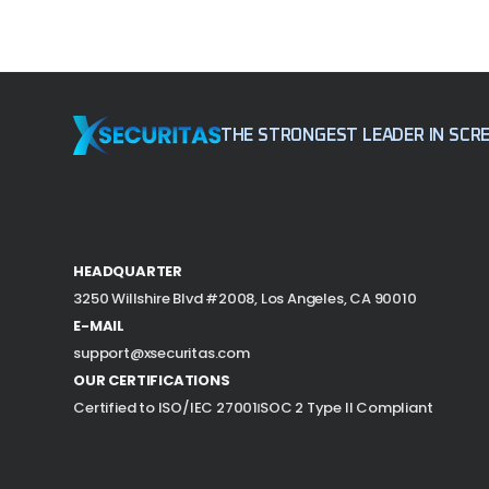
THE STRONGEST LEADER
IN SCR
HEADQUARTER
3250 Willshire Blvd #2008,
Los Angeles, CA 90010
E-MAIL
support@xsecuritas.com
OUR CERTIFICATIONS
Certified to ISO/IEC 27001
SOC 2 Type II Compliant