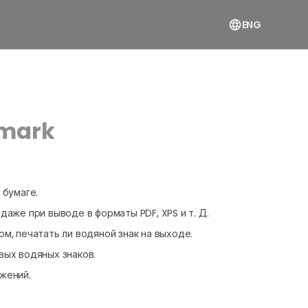
ENG
rmark
 бумаге.
даже при выводе в форматы PDF, XPS и т. Д.
м, печатать ли водяной знак на выходе.
вых водяных знаков.
жений.