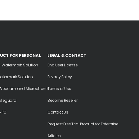
UCT FOR PERSONAL
LEGAL & CONTACT
n Watermark Solution
End User License
Watermark Solution
Privacy Policy
 Webcam and Microphone
Terms of Use
afeguard
Become Reseller
e PC
Contact Us
Request Free Trial Product for Enterprise
Articles