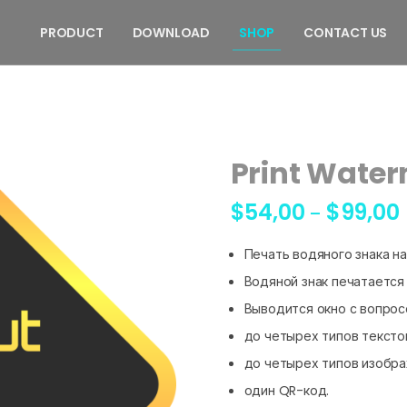
PRODUCT
DOWNLOAD
SHOP
CONTACT US
Print Wate
$
54,00
$
99,00
–
Печать водяного знака на
Водяной знак печатается 
Выводится окно с вопросо
до четырех типов тексто
до четырех типов изобра
один QR-код.