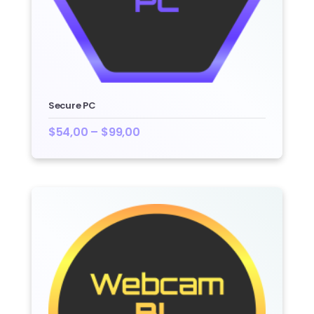
Secure PC
$
54,00
–
$
99,00