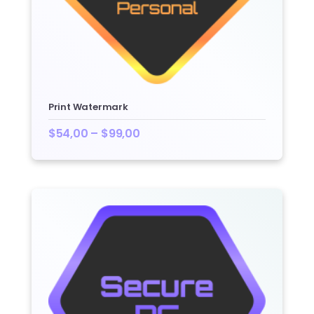
Print Watermark
$
54,00
–
$
99,00