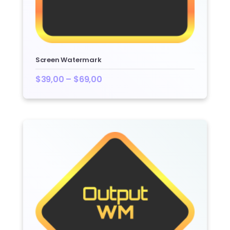
Screen Watermark
$
39,00
–
$
69,00