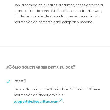
Con la compra de nuestros productos, tienes derecho a
aparecer listado como distribuidor en nuestro sitio web,
donde los usuarios de xSecuritas pueden encontrar tu
información de contacto para compras y soporte.
¿Cómo solicitar ser distribuidor?
Paso 1
N
Envíe el ‘Formulario de Solicitud de Distribuidor’. Si tiene
información adicional, envíela a
support@xSecuritas.com
.